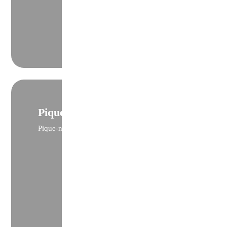
Pique-nique
Pique-nique dans la nature et loin du tourisme