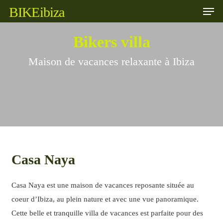
Skip
BIKE
ibiza
to
main
content
Bikers villa
Maison de vacances relaxante à Ibiza
Casa Naya
Casa Naya est une maison de vacances reposante située au
coeur d’Ibiza, au plein nature et avec une vue panoramique.
Cette belle et tranquille villa de vacances est parfaite pour des