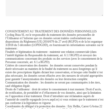
CONSENTEMENT AU TRAITEMENT DES DONNÉES PERSONNELLES
Cycling Ibiza SL est le responsable du traitement des données personnelles de
l’Utilisateur et l’informe que ces données seront traitées conformément aux
dispositions du Règlement (UE) 2016/679 du 27 avril (RGPD) et de la loi organique
3/2018 du 5 décembre (LOPDGDD), en fournissant les informations suivantes sur le
traitement :
Finalités et légitimation du traitement : maintenir une relation commerciale (dans
l’intérêt légitime du Responsable du traitement, art. 6.1.f RGPD) et envoyer des
communications concernant des produits ou des services (avec le consentement de la
Personne concernée, art. 6.1.a RGPD).
Critères de conservation des données : les données seront conservées pendant la
durée nécessaire au maintien de la finalité du traitement ou aussi longtemps qu’il
existe des prescriptions légales dictant leur conservation, et lorsque cette finalité n’est
plus nécessaire, les données seront effacées avec des mesures de sécurité appropriées
pour garantir l’anonymisation des données ou leur destruction complète.
Communication des données : les données ne seront pas communiquées à des tiers,
sauf obligation légale.
Droits de l’utilisateur : droit de retirer le consentement à tout moment. Droit d’accès,
de rectification, de portabilité et d’effacement de vos données, ainsi que la limitation
ou l’opposition à leur traitement. Droit d’introduire une réclamation auprès de
l’autorité de contrôle espagnole (www.aepd.es) si vous estimez que le traitement n’est
pas conforme à la législation en vigueur.
Coordonnées du délégué à la protection des données : Eric Hellin, Carrer GAvina 22