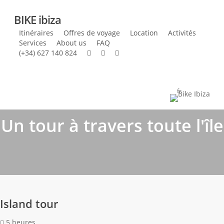
Skip
BIKE
ibiza
to
main
Itinéraires
Offres de voyage
Location
Activités
Services
About us
FAQ
content
(+34) 627 140 824
Tour de l’île
fr
Un tour à travers toute l'île
Island tour
5 heures