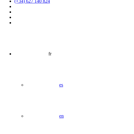
(+34) 627 140 824
fr
es
en