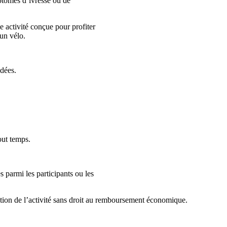
mptômes d’ivresse ou de
ne activité conçue pour profiter
un vélo.
idées.
out temps.
 parmi les participants ou les
ation de l’activité sans droit au remboursement économique.