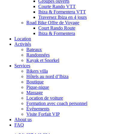
Groupes ouverts
Courte Rando VTT
Ibiza & Formentera VTT
Traversez Ibiza en 4 jours
Road Bike Offre de Voyage
Court Rando Route
Ibiza & Formentera
Location
Activités
Bateaux
Randonnées
Kayak et Snorkel
Services
Bikers villa
Hôtels au nord d’Ibiza
Boutique
Pique-nique
Massage
Location de voiture
Formation avec coach personnel
Événements
Visite Forfait VIP
About us
FAQ