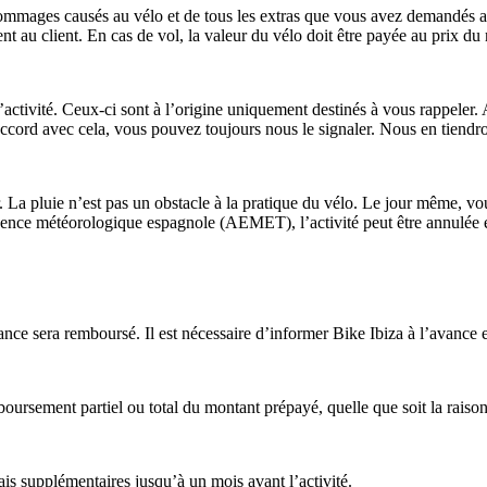
 dommages causés au vélo et de tous les extras que vous avez demandés a
t au client. En cas de vol, la valeur du vélo doit être payée au prix du
l’activité. Ceux-ci sont à l’origine uniquement destinés à vous rappeler. 
’accord avec cela, vous pouvez toujours nous le signaler. Nous en tiend
ur. La pluie n’est pas un obstacle à la pratique du vélo. Le jour même, v
ence météorologique espagnole (AEMET), l’activité peut être annulée et 
avance sera remboursé. Il est nécessaire d’informer Bike Ibiza à l’avanc
oursement partiel ou total du montant prépayé, quelle que soit la raison 
ais supplémentaires jusqu’à un mois avant l’activité.