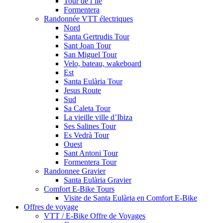
Tour de l’île
Formentera
Randonnée VTT électriques
Nord
Santa Gertrudis Tour
Sant Joan Tour
San Miguel Tour
Velo, bateau, wakeboard
Est
Santa Eulària Tour
Jesus Route
Sud
Sa Caleta Tour
La vieille ville d’Ibiza
Ses Salines Tour
Es Vedrà Tour
Ouest
Sant Antoni Tour
Formentera Tour
Randonnee Gravier
Santa Eulària Gravier
Comfort E-Bike Tours
Visite de Santa Eulària en Comfort E-Bike
Offres de voyage
VTT / E-Bike Offre de Voyages