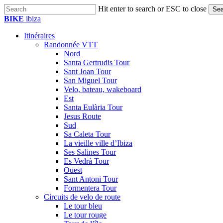
Skip
Hit enter to search or ESC to close
Sea
to
Close
BIKE
ibiza
main
Search
content
Itinéraires
Randonnée VTT
Nord
Santa Gertrudis Tour
Sant Joan Tour
San Miguel Tour
Velo, bateau, wakeboard
Est
Santa Eulària Tour
Jesus Route
Sud
Sa Caleta Tour
La vieille ville d’Ibiza
Ses Salines Tour
Es Vedrà Tour
Ouest
Sant Antoni Tour
Formentera Tour
Circuits de velo de route
Le tour bleu
Le tour rouge