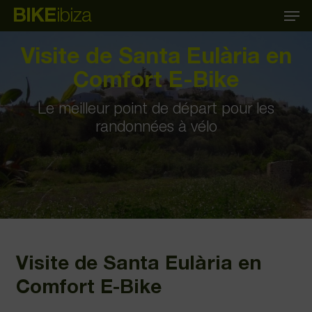
Skip
Menu
BIKE
ibiza
to
main
content
Visite de Santa Eulària en
Comfort E-Bike
Le meilleur point de départ pour les
randonnées à vélo
Visite de Santa Eulària en
Comfort E-Bike