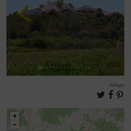
Partager
+
−