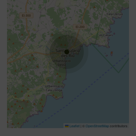
Leaflet
|
©
OpenStreetMap
contributors